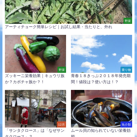
野菜
アーティチョーク簡単レシピ｜お試し結果・当たりと、外れ
野菜
乗り物
ズッキーニ栄養効果｜キュウリ族
青春１８きっぷ２０１８年発売期
か？カボチャ族か？！
間！値段は？使い方は！？
12月
魚介類
「サンタクロース」は「なぜサン
ムール貝の知られていない栄養効
タクロース」？
能