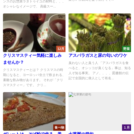
ンスのお惣菜ラタトゥイユの材料と、、、
オシャレなイメージで、 高級スー...
12月
野菜
クリスマスティー気軽に楽しみ
アスパラガスと尿の匂いのワケ
ませんか？
臭わない人と臭う人 「アスパラガスを食
べると、オシッコが臭くなる」事は、知る
クリスマスティーとは？ クリスマスの時
人ぞ知る事実。 アノ、、、、図書館の伝
期になると、ヨーロッパ全土で飲まれる、
記で全国的に偉人として有名...
素敵な飲み物があります。 それが「クリ
スマスティー」です。 クリ...
食べ物
１月
ガレットは、そば粉で作る、美
七草粥の節句