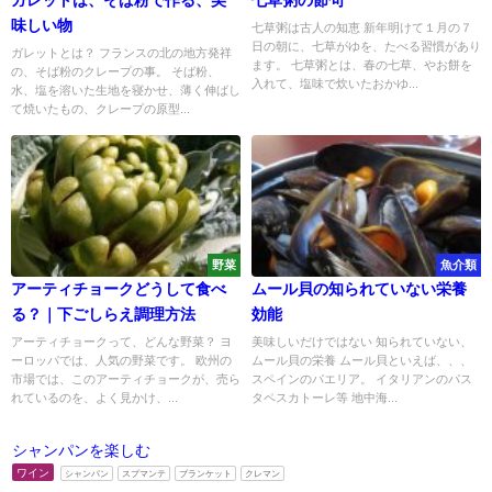
味しい物
七草粥は古人の知恵 新年明けて１月の７
日の朝に、七草がゆを、たべる習慣があり
ガレットとは？ フランスの北の地方発祥
ます。 七草粥とは、春の七草、やお餅を
の、そば粉のクレープの事。 そば粉、
入れて、塩味で炊いたおかゆ...
水、塩を溶いた生地を寝かせ、薄く伸ばし
て焼いたもの、クレープの原型...
野菜
魚介類
アーティチョークどうして食べ
ムール貝の知られていない栄養
る？｜下ごしらえ調理方法
効能
アーティチョークって、どんな野菜？ ヨ
美味しいだけではない 知られていない、
ーロッパでは、人気の野菜です。 欧州の
ムール貝の栄養 ムール貝といえば、、、
市場では、このアーティチョークが、売ら
スペインのパエリア。 イタリアンのパス
れているのを、よく見かけ、...
タペスカトーレ等 地中海...
シャンパンを楽しむ
ワイン
シャンパン
スプマンテ
ブランケット
クレマン