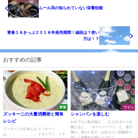
ムール貝の知られていない栄養効能
青春１８きっぷ２０１８年発売期間！値段は？使い
方は！？
おすすめの記事
野菜
ワイン
ズッキーニの大量消費術と簡単
シャンパンを楽しむ
レシピ
おめでたい飲み物と、、云えば ボトルを
開けると、 「ポーーーーーン」と、蓋が
ズッキーニの正体とは ズッキーニ
飛び、弾けた音が、お目立たい雰囲気で、
は、、、、、、、、、 イタリアン、フラ
楽しい雰囲気を盛り上げてく...