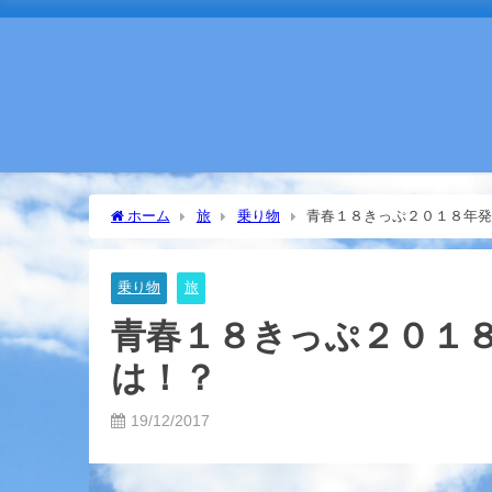
ホーム
旅
乗り物
青春１８きっぷ２０１８年
乗り物
旅
青春１８きっぷ２０１
は！？
19/12/2017