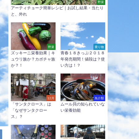
野菜
アーティチョーク簡単レシピ｜お試し結果・当たり
と、外れ
野菜
乗り物
ズッキーニ栄養効果｜キ
青春１８きっぷ２０１８
ュウリ族か？カボチャ族
年発売期間！値段は？使
か？！
い方は！？
12月
魚介類
「サンタクロース」は
ムール貝の知られていな
「なぜサンタクロー
い栄養効能
ス」？