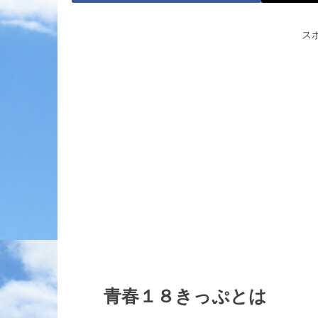
ス
青春１８きっぷとは