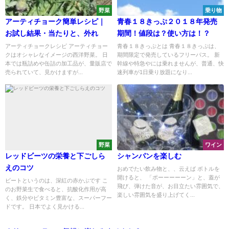
野菜
乗り物
アーティチョーク簡単レシピ｜
青春１８きっぷ２０１８年発売
お試し結果・当たりと、外れ
期間！値段は？使い方は！？
アーティチョークレシピ アーティチョー
青春１８きっぷとは 青春１８きっぷは、
クはオシャレなイメージの西洋野菜。 日
期間限定で発売しているフリーパス。 新
本では瓶詰めや缶詰の加工品が、量販店で
幹線や特急やには乗れませんが、普通、快
売られていて、見かけますが...
速列車が1日乗り放題になり...
野菜
ワイン
レッドビーツの栄養と下ごしら
シャンパンを楽しむ
えのコツ
おめでたい飲み物と、、云えば ボトルを
開けると、 「ポーーーーーン」と、蓋が
ビートというのは、深紅の赤かぶです こ
飛び、弾けた音が、お目立たい雰囲気で、
のお野菜生で食べると、抗酸化作用が高
楽しい雰囲気を盛り上げてく...
く、鉄分やビタミン豊富な、スーパーフー
ドです。 日本でよく見かける...