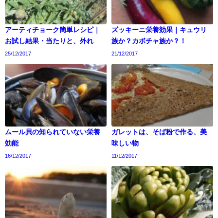
アーティチョーク簡単レシピ｜
ズッキーニ栄養効果｜キュウリ
お試し結果・当たりと、外れ
族か？カボチャ族か？！
25/12/2017
21/12/2017
ムール貝の知られていない栄養
ガレットは、そば粉で作る、美
効能
味しい物
16/12/2017
11/12/2017