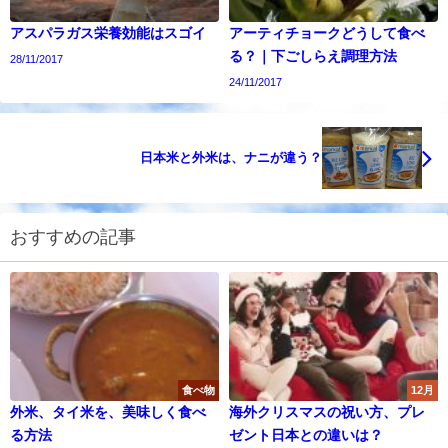
アスパラガス栄養効能はスゴイ
アーティチョークどうして食べ
る？｜下ごしらえ調理方法
28/11/2017
24/11/2017
日本米と外米は、ナニが違う？
おすすめの記事
食べ物
12月
外米、タイ米を、美味しく食べ
海外クリスマスの祝い方、プレ
る方法
ゼント日本との違いは？