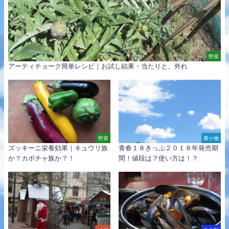
野菜
アーティチョーク簡単レシピ｜お試し結果・当たりと、外れ
野菜
乗り物
ズッキーニ栄養効果｜キュウリ族
青春１８きっぷ２０１８年発売期
か？カボチャ族か？！
間！値段は？使い方は！？