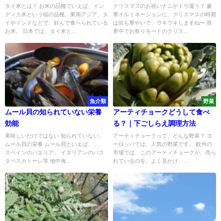
タイ米とは？ お米の品種でいえば、イン
クリスマスのお祝いナニがドウ違う？ 豪
ディカ米という稲の品種。東南アジア、タ
華イルミネーションに、クリスマスの時期
イやインドなどで、好んで食べられている
は街も華やいで、ウキウキしますね〜 世
お米。 日本では、タイ米と...
界中でお祭りモードのクリス...
魚介類
野菜
ムール貝の知られていない栄養
アーティチョークどうして食べ
効能
る？｜下ごしらえ調理方法
美味しいだけではない 知られていない、
アーティチョークって、どんな野菜？ ヨ
ムール貝の栄養 ムール貝といえば、、、
ーロッパでは、人気の野菜です。 欧州の
スペインのパエリア。 イタリアンのパス
市場では、このアーティチョークが、売ら
タペスカトーレ等 地中海...
れているのを、よく見かけ、...