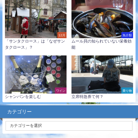
12月
魚介類
「サンタクロース」は「なぜサン
ムール貝の知られていない栄養効
タクロース」？
能
ワイン
乗り物
シャンパンを楽しむ
立席特急券て何？
カテゴリー