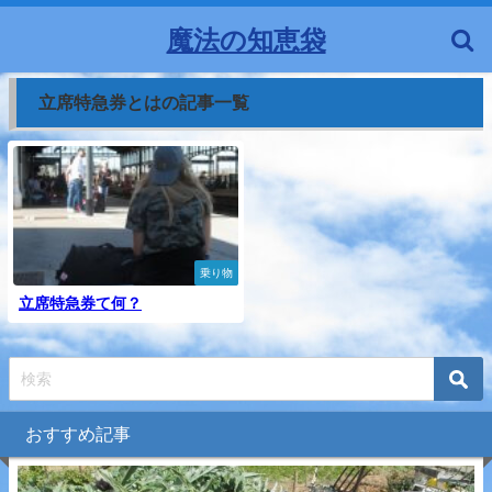
魔法の知恵袋
立席特急券とはの記事一覧
乗り物
立席特急券て何？
おすすめ記事