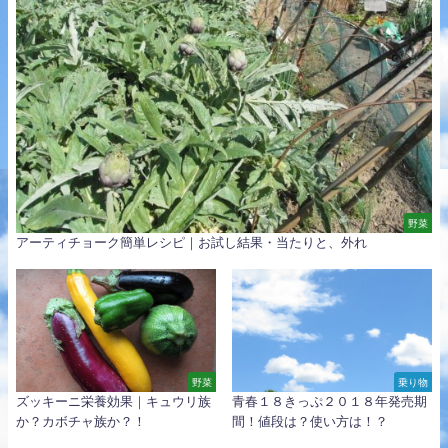
野菜
アーティチョーク簡単レシピ｜お試し結果・当たりと、外れ
野菜
乗り物
ズッキーニ栄養効果｜キュウリ族
青春１８きっぷ２０１８年発売期
か？カボチャ族か？！
間！値段は？使い方は！？