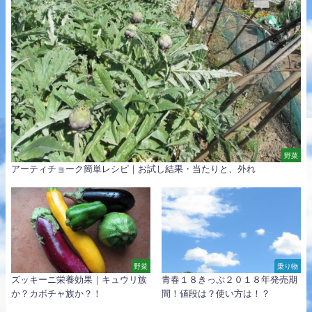
野菜
アーティチョーク簡単レシピ｜お試し結果・当たりと、外れ
野菜
乗り物
ズッキーニ栄養効果｜キュウリ族
青春１８きっぷ２０１８年発売期
か？カボチャ族か？！
間！値段は？使い方は！？