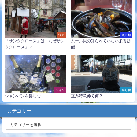
12月
魚介類
「サンタクロース」は「なぜサン
ムール貝の知られていない栄養効
タクロース」？
能
ワイン
乗り物
シャンパンを楽しむ
立席特急券て何？
カテゴリー